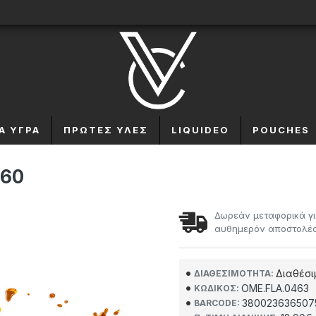
Α ΥΓΡΆ
ΠΡΏΤΕΣ ΎΛΕΣ
LIQUIDEO
POUCHES
 60
Δωρεάν μεταφορικά γι
αυθημερόν αποστολές 
Διαθέσι
ΔΙΑΘΕΣΙΜΌΤΗΤΑ:
OME.FLA.0463
ΚΩΔΙΚΌΣ:
380023636507
BARCODE: