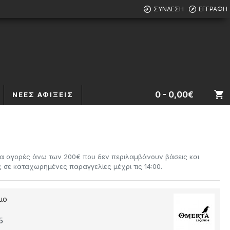
ΣΎΝΔΕΣΗ
ΕΓΓΡΑΦΉ
0 - 0,00€
ΝΈΕΣ ΑΦΊΞΕΙΣ
α αγορές άνω των 200€ που δεν περιλαμβάνουν βάσεις και
σε καταχωρημένες παραγγελίες μέχρι τις 14:00.
μο
5