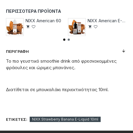
ΠΕΡΙΣΣΌΤΕΡΑ ΠΡΟΪΌΝΤΑ
NIXX American 60
NIXX American E-Liquid 10ml
ΠΕΡΙΓΡΑΦΉ
Το πιο γευστικό smoothie drink από φρεσκοκομμένες
φράουλες και ώριμες μπανάνες.
Διατίθεται σε μπουκαλάκι περιεκτικότητας 10ml.
ΕΤΙΚΈΤΕΣ:
NIXX Strawberry Banana E-Liquid 10ml