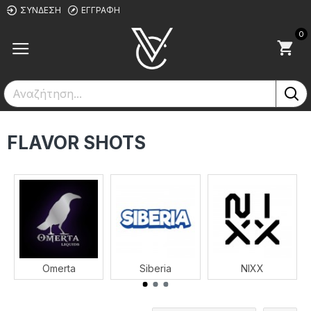
ΣΎΝΔΕΣΗ
ΕΓΓΡΑΦΉ
0
FLAVOR SHOTS
Omerta
Siberia
NIXX