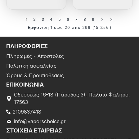
1
2
3
4
5
6
7
8
9
Εμφάνιση 1 έως 20 από 296 (15 Σελ.)
ΠΛΗΡΟΦΟΡΙΕΣ
Πληρωμές - Αποστολές
Πολιτική ασφαλείας
Όρους & Προϋποθέσεις
ΕΠΙΚΟΙΝΩΝΙΑ
Οδυσσέως 16-18 (Πάροδος 3), Παλαιό Φάληρο,
17563
2109837418
info@vaporschoice.gr
ΣΤΟΙΧΕΊΑ ΕΤΑΙΡΕΊΑΣ